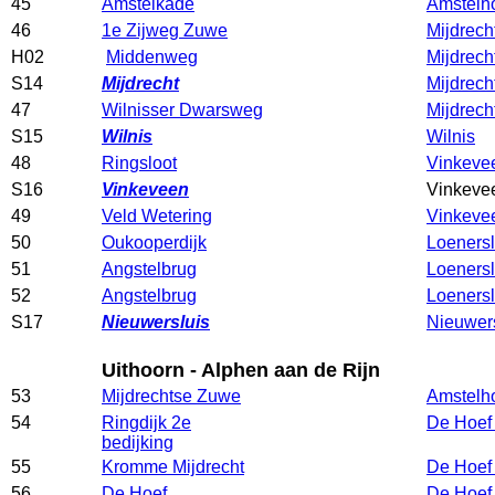
45
Amstelkade
Amstelh
46
1e Zijweg Zuwe
Mijdrech
H02
Middenweg
Mijdrech
S14
Mijdrecht
Mijdrech
47
Wilnisser Dwarsweg
Mijdrech
S15
Wilnis
Wilnis
48
Ringsloot
Vinkeve
S16
Vinkeveen
Vinkev
49
Veld Wetering
Vinkeve
50
Oukooperdijk
Loenersl
51
Angstelbrug
Loenersl
52
Angstelbrug
Loenersl
S17
Nieuwersluis
Nieuwers
Uithoorn - Alphen aan de Rijn
53
Mijdrechtse Zuwe
Amstelh
54
Ringdijk 2e
De Hoe
bedijking
55
Kromme Mijdrecht
De Hoe
56
De Hoef
De Hoe