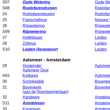
S07
Oude Wetering
Oude We
S08
Roelofarendsveen
Roelofa
24
Roelofarendsveen
Roelofa
25
Franschebrug
Nieuwe 
26
Rijpwetering
Rijpwete
S09
Rijpwetering
Rijpwete
27
Hofdijklaan
Leiden
28
Zijlbrug
Leiden
S10
Leiden Herenpoort
Leiden
Aalsmeer - Amsterdam
29
Oosteinde/
Aalsmee
Aalsmeer Oost
H01
Kerkweg
Aalsmee
30
Schinkeldijk
Bovenke
31
Bovenkerk
Bovenke
(aan de Noordammerlaan)
32
Handweg
Amstelv
S11
Amstelveen
Amstelv
33
Karselaan
Amstelv