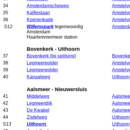
34
Amsterdamscheweg
Amstelv
35
Kalfjeslaan
Amstelv
36
Koenenkade
Amstelv
S12
Willemspark
tegenwoordig
Amster
Amsterdam
Haarlemmermeer station
Bovenkerk - Uithoorn
37
Bovenkerk (bij splitsing)
Bovenke
38
Legmeerpolder
Amstelv
39
Legmeerpolder
Amstelv
40
Kanaalweg
Uithoorn
Aalsmeer - Nieuwersluis
41
Middelweg
Aalsmee
42
Legmeerdijk
Aalsmee
43
De Kwakel
Aalsmee
44
Zijdelweg
Uithoorn
S13
Uithoorn
Uithoorn