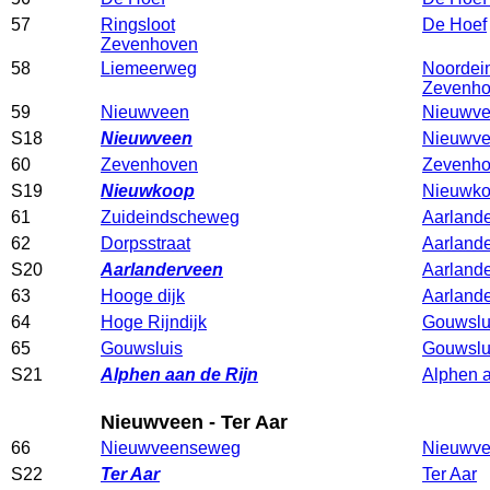
57
Ringsloot
De Hoef
Zevenhoven
58
Liemeerweg
Noordei
Zevenh
59
Nieuwveen
Nieuwv
S18
Nieuwveen
Nieuwv
60
Zevenhoven
Zevenh
S19
Nieuwkoop
Nieuwk
61
Zuideindscheweg
Aarland
62
Dorpsstraat
Aarland
S20
Aarlanderveen
Aarland
63
Hooge dijk
Aarland
64
Hoge Rijndijk
Gouwslu
65
Gouwsluis
Gouwslu
S21
Alphen aan de Rijn
Alphen a
Nieuwveen - Ter Aar
66
Nieuwveenseweg
Nieuwv
S22
Ter Aar
Ter Aar