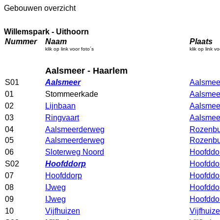
Gebouwen overzicht
Willemspark - Uithoorn
Nummer
Naam
Plaats
klik op link voor foto´s
klik op link v
Aalsmeer - Haarlem
S01
Aalsmeer
Aalsmee
01
Stommeerkade
Aalsmee
02
Lijnbaan
Aalsmee
03
Ringvaart
Aalsmee
04
Aalsmeerderweg
Rozenbu
05
Aalsmeerderweg
Rozenbu
06
Sloterweg Noord
Hoofddo
S02
Hoofddorp
Hoofddo
07
Hoofddorp
Hoofddo
08
IJweg
Hoofddo
09
IJweg
Hoofddo
10
Vijfhuizen
Vijfhuiz