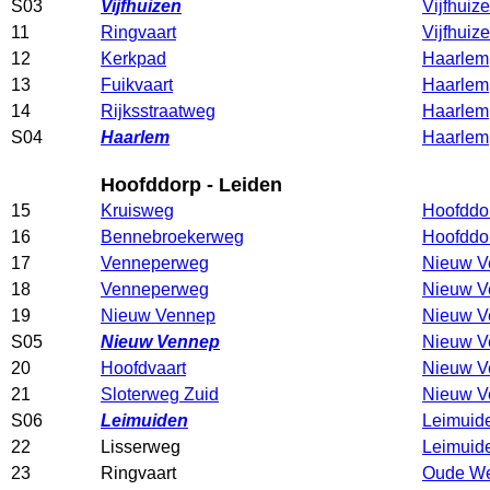
S03
Vijfhuizen
Vijfhuiz
11
Ringvaart
Vijfhuiz
12
Kerkpad
Haarlem
13
Fuikvaart
Haarlem
14
Rijksstraatweg
Haarlem
S04
Haarlem
Haarlem
Hoofddorp - Leiden
15
Kruisweg
Hoofddo
16
Bennebroekerweg
Hoofddo
17
Venneperweg
Nieuw V
18
Venneperweg
Nieuw V
19
Nieuw Vennep
Nieuw V
S05
Nieuw Vennep
Nieuw V
20
Hoofdvaart
Nieuw V
21
Sloterweg Zuid
Nieuw V
S06
Leimuiden
Leimuid
22
Lisserweg
Leimuid
23
Ringvaart
Oude We