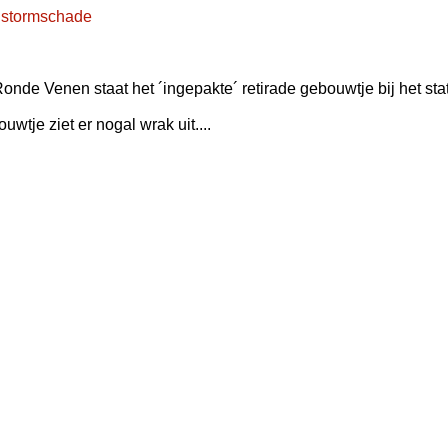
e stormschade
Ronde Venen staat het ´ingepakte´ retirade gebouwtje bij het sta
tje ziet er nogal wrak uit....